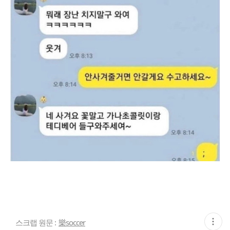
현
스크랩 원문 :
樂soccer
재