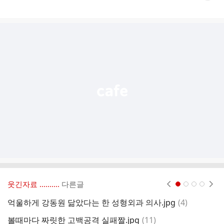
게
시
글
추
가
기
능
열
기
웃긴자료 ‥‥‥‥..
다른글
현재페이지 1
2
3
4
댓
억울하게 강동원 닮았다는 한 성형외과 의사.jpg
(
4
)
T
글
댓
볼때마다 짜릿한 고백공격 실패짤.jpg
(
11
)
요