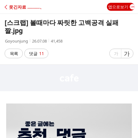
C
웃긴자료 ‥‥‥‥‥、
앱으로보기
A
[스크랩]
볼때마다 짜릿한 고백공격 실패
F
짤.jpg
작
작
조
Goyounjung
26.07.08
41,458
E
성
성
회
자
시
수
글
가
글
목록
댓글
11
가
간
자
자
크
크
기
기
크
작
게
게