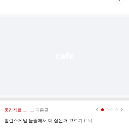
재
게
시
글
추
가
기
능
열
기
웃긴자료 ‥‥‥‥..
다른글
현재페이지 1
2
3
4
댓
밸런스게임 둘중에서 더 싫은거 고르기
(
15
)
(
글