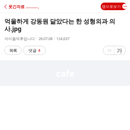
C
웃긴자료 ‥‥‥‥‥、
앱으로보기
A
억울하게 강동원 닮았다는 한 성형외과 의
F
사.jpg
작
작
조
아이돌덕후입니다
26.07.08
124,637
E
성
성
회
자
시
수
글
가
글
목록
댓글
4
가
간
자
자
크
크
기
기
크
작
게
게