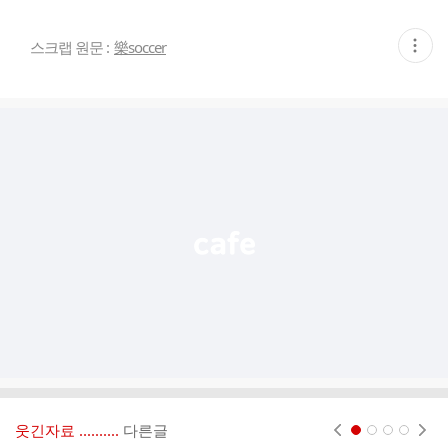
현
스크랩 원문 :
樂soccer
재
게
시
글
추
가
기
능
열
기
웃긴자료 ‥‥‥‥..
다른글
현재페이지 1
2
3
4