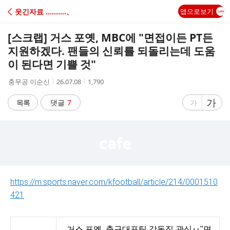
C
웃긴자료 ‥‥‥‥‥、
앱으로보기
A
[스크랩]
거스 포옛, MBC에 "면접이든 PT든
F
지원하겠다. 팬들의 신뢰를 되돌리는데 도움
이 된다면 기쁠 것"
E
작
작
조
충무공 이순신
26.07.08
1,790
성
성
회
자
시
수
글
가
글
목록
댓글
7
가
간
자
자
크
크
기
기
크
작
게
게
https://m.sports.naver.com/kfootball/article/214/0001510
421
거스 포옛, 축구대표팀 감독직 관심‥"면