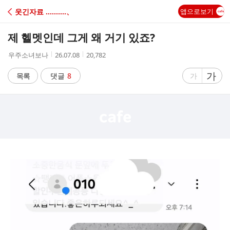
C
웃긴자료 ‥‥‥‥‥、
앱으로보기
A
제 헬멧인데 그게 왜 거기 있죠?
F
작
작
조
우주소녀보나
26.07.08
20,782
성
성
회
E
자
시
수
글
가
글
목록
댓글
8
가
간
자
자
크
크
기
기
크
작
게
게