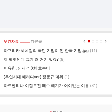
웃긴자료 ‥‥‥‥..
다른글
현재페이지 1
2
3
4
댓
아프리카 세네갈의 국민 기업이 된 한국 기업.jpg
(
11
)
레
글
댓
제 헬멧인데 그게 왜 거기 있죠?
(
8
)
한
글
이유찬, 안재석 9회 호수비
S
댓
(무인시대 패러디ver) 정몽규 폐위
(
1
)
약
글
댓
아르헨티나-이집트전 매수 얘기가 어이없는 이유
(
31
)
미
글