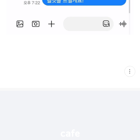
현
재
게
시
글
추
가
기
능
열
기