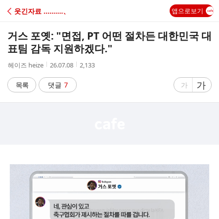
C
웃긴자료 ‥‥‥‥‥、
앱으로보기
A
거스 포옛: "면접, PT 어떤 절차든 대한민국 대
F
표팀 감독 지원하겠다."
작
작
조
헤이즈 heize
26.07.08
2,133
E
성
성
회
자
시
수
글
가
글
목록
댓글
7
가
간
자
자
크
크
기
기
크
작
게
게