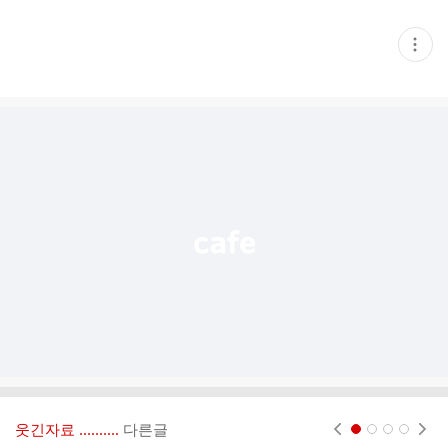
현
재
게
시
글
추
가
기
능
열
기
웃긴자료 ‥‥‥‥..
다른글
현재페이지 1
2
3
4