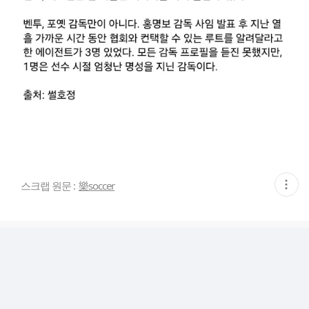
현
스크랩 원문 :
樂soccer
재
게
시
글
추
가
기
능
열
기