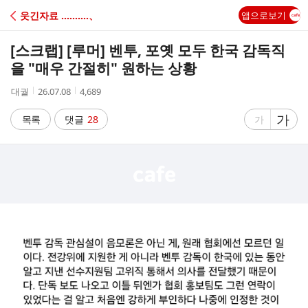
C
웃긴자료 ‥‥‥‥‥、
앱으로보기
A
[스크랩]
[루머] 벤투, 포옛 모두 한국 감독직
F
을 "매우 간절히" 원하는 상황
작
작
조
대궐
26.07.08
4,689
E
성
성
회
자
시
수
글
가
글
목록
댓글
28
가
간
자
자
크
크
기
기
크
작
게
게