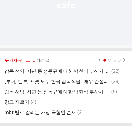
웃긴자료 ‥‥‥‥..
다른글
현재페이지 1
2
3
4
댓
감독 선임, 사면 등 정몽규에 대한 백현식 부산시 축구협회장의 인식
(
22
)
몽
글
댓
[루머] 벤투, 포옛 모두 한국 감독직을 "매우 간절히" 원하는 상황
(
28
)
김
글
댓
감독 선임, 사면 등 정몽규에 대한 백현식 부산시 축구협회장의 인식
(
6
)
룩
글
댓
망고 자르기
(
4
)
실
글
댓
mbti별로 갈리는 가장 극혐인 순서
(
21
)
글