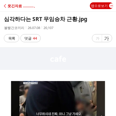
C
웃긴자료 ‥‥‥‥‥、
앱으로보기
A
심각하다는 SRT 무임승차 근황.jpg
F
작
작
조
볼빨간코끼리
26.07.08
20,107
성
성
회
E
자
시
수
글
가
글
목록
댓글
44
가
간
자
자
크
크
기
기
크
작
게
게