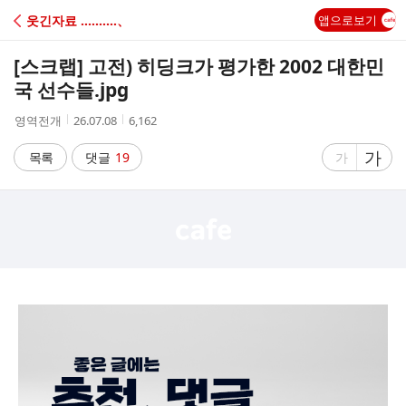
C
웃긴자료 ‥‥‥‥‥、
앱으로보기
A
[스크랩]
고전) 히딩크가 평가한 2002 대한민
F
국 선수들.jpg
작
작
조
영역전개
26.07.08
6,162
E
성
성
회
자
시
수
글
가
글
목록
댓글
19
가
간
자
자
크
크
기
기
크
작
게
게