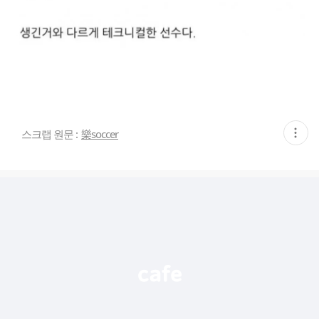
현
스크랩 원문 :
樂soccer
재
게
시
글
추
가
기
능
열
기