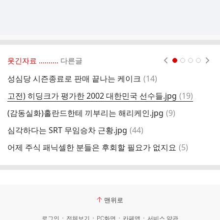
웃긴자료 ‥‥‥‥..
다른글
현재페이지 1
2
3
4
댓
성심당 시즌종료로 판매 끝나는 케이크
(
14
)
글
댓
고전) 히딩크가 평가한 2002 대한민국 선수들.jpg
(
19
)
진
글
댓
(감동실화)홀란드한테 끼부리는 해리케인.jpg
(
9
)
김
글
댓
심각하다는 SRT 무임승차 근황.jpg
(
44
)
나
글
댓
어제 주식 패닉셀한 분들은 후회할 필요가 없지요
(
5
)
환
글
맨위로
로그인
전체보기
PC화면
카페앱
서비스 약관