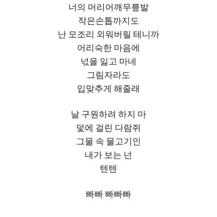
너의 머리어깨무릎발
작은손톱까지도
난 모조리 외워버릴 테니까
어리숙한 마음에
넋을 잃고 마네
그림자라도
입맞추게 해줄래
날 구원하려 하지 마
덫에 걸린 다람쥐
그물 속 물고기인
내가 보는 넌
텐텐
빠빠 빠빠빠