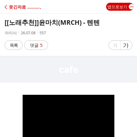
C
웃긴자료 ‥‥‥‥‥、
앱으로보기
A
[[노래추천]]
윤마치(MRCH) - 텐텐
F
작
작
조
아이사
26.07.08
557
성
성
회
E
자
시
수
글
가
글
목록
댓글
5
가
간
자
자
크
크
기
기
크
작
게
게