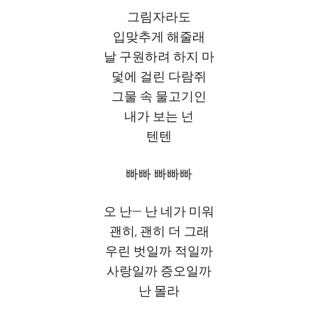
그림자라도
입맞추게 해줄래
날 구원하려 하지 마
덫에 걸린 다람쥐
그물 속 물고기인
내가 보는 넌
텐텐
빠빠 빠빠빠
오 난— 난 네가 미워
괜히, 괜히 더 그래
우린 벗일까 적일까
사랑일까 증오일까
난 몰라