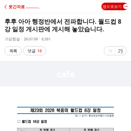
C
웃긴자료 ‥‥‥‥‥、
앱으로보기
A
후후 아아 행정반에서 전파합니다. 월드컵 8
F
강 일정 게시판에 게시해 놓았습니다.
작
작
조
가담항설
26.07.09
6,561
E
성
성
회
자
시
수
글
가
글
목록
댓글
16
가
간
자
자
크
크
기
기
크
작
게
게