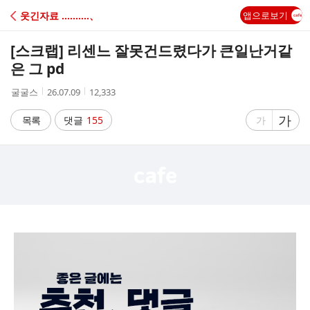
C
웃긴자료 ‥‥‥‥‥、
앱으로보기
A
[스크랩]
리센느 잘못건드렸다가 큰일난거같
F
은 그 pd
작
작
조
굴굴스
26.07.09
12,333
E
성
성
회
자
시
수
글
가
글
목록
댓글
155
가
간
자
자
크
크
기
기
크
작
게
게