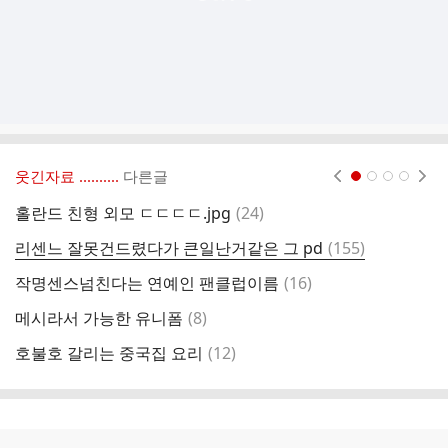
웃긴자료 ‥‥‥‥..
다른글
현재페이지 1
2
3
4
댓
홀란드 친형 외모 ㄷㄷㄷㄷ.jpg
(
24
)
화
글
댓
리센느 잘못건드렸다가 큰일난거같은 그 pd
(
155
)
보
글
댓
작명센스넘친다는 연예인 팬클럽이름
(
16
)
김
글
댓
메시라서 가능한 유니폼
(
8
)
추
글
댓
호불호 갈리는 중국집 요리
(
12
)
글