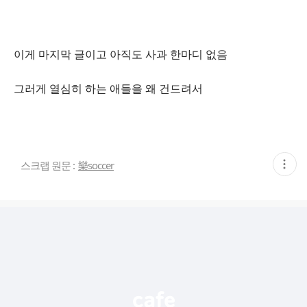
이게 마지막 글이고 아직도 사과 한마디 없음
그러게 열심히 하는 애들을 왜 건드려서
현
스크랩 원문 :
樂soccer
재
게
시
글
추
가
기
능
열
기