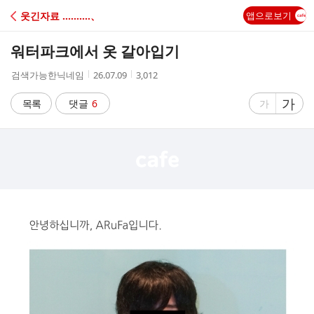
C
웃긴자료 ‥‥‥‥‥、
앱으로보기
A
워터파크에서 옷 갈아입기
F
작
작
조
검색가능한닉네임
26.07.09
3,012
성
성
회
E
자
시
수
글
가
글
목록
댓글
6
가
간
자
자
크
크
기
기
크
작
게
게