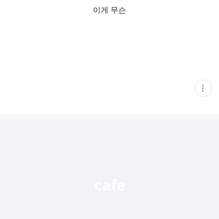
이게 무슨
현
재
게
시
글
추
가
기
능
열
기