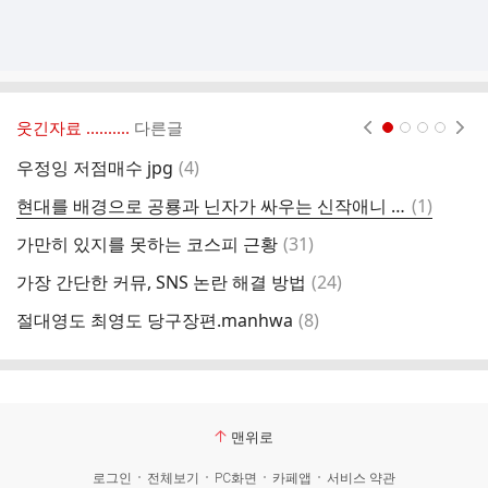
웃긴자료 ‥‥‥‥..
다른글
현재페이지 1
2
3
4
댓
우정잉 저점매수 jpg
(
4
)
성
글
댓
현대를 배경으로 공룡과 닌자가 싸우는 신작애니 쥬라기 섀도우
(
1
)
커
글
댓
가만히 있지를 못하는 코스피 근황
(
31
)
직
글
댓
가장 간단한 커뮤, SNS 논란 해결 방법
(
24
)
ㅇ
글
댓
절대영도 최영도 당구장편.manhwa
(
8
)
글
맨위로
로그인
전체보기
PC화면
카페앱
서비스 약관