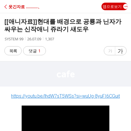
C
웃긴자료 ‥‥‥‥‥、
앱으로보기
A
[[애니자료]]
현대를 배경으로 공룡과 닌자가
F
싸우는 신작애니 쥬라기 섀도우
작
작
조
SYSTEM 99
26.07.09
1,307
E
성
성
회
자
시
수
글
가
글
목록
댓글
1
가
간
자
자
크
크
기
기
크
작
게
게
https://youtu.be/lhdW7sT5WSs?si=wuUg-8yuFI6CGuit