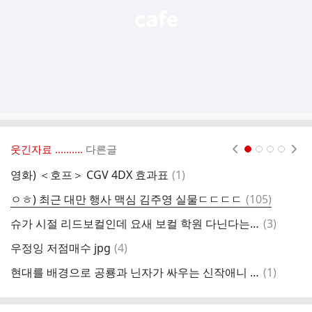
웃긴자료 ‥‥‥‥..
다른글
현재페이지 1
2
3
4
댓
영화) ＜호프＞ CGV 4DX 효과표
(
1
)
가
글
댓
ㅇㅎ) 최근 대만 행사 맥심 김주영 실물ㄷㄷㄷㄷ
(
105
)
가
글
댓
슈가 시절 리드보컬인데 요새 보컬 학원 다닌다는 황정음
(
3
)
절
글
댓
우정잉 저점매수 jpg
(
4
)
성
글
댓
현대를 배경으로 공룡과 닌자가 싸우는 신작애니 쥬라기 섀도우
(
1
)
커
글