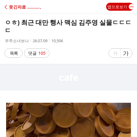
C
웃긴자료 ‥‥‥‥‥、
앱으로보기
A
ㅇㅎ) 최근 대만 행사 맥심 김주영 실물ㄷㄷㄷ
F
ㄷ
작
작
조
우주소녀보나
26.07.09
10,506
E
성
성
회
자
시
수
글
가
글
목록
댓글
105
가
간
자
자
크
크
기
기
크
작
게
게