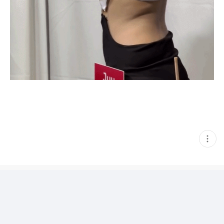
현
재
게
시
글
추
가
기
능
열
기