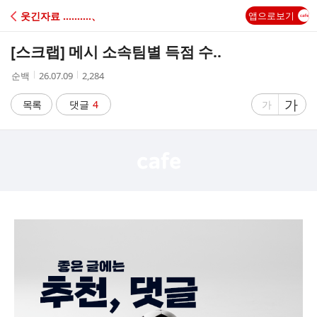
C
웃긴자료 ‥‥‥‥‥、
앱으로보기
A
[스크랩]
메시 소속팀별 득점 수..
F
작
작
조
순백
26.07.09
2,284
성
성
회
E
자
시
수
글
가
글
목록
댓글
4
가
간
자
자
크
크
기
기
크
작
게
게