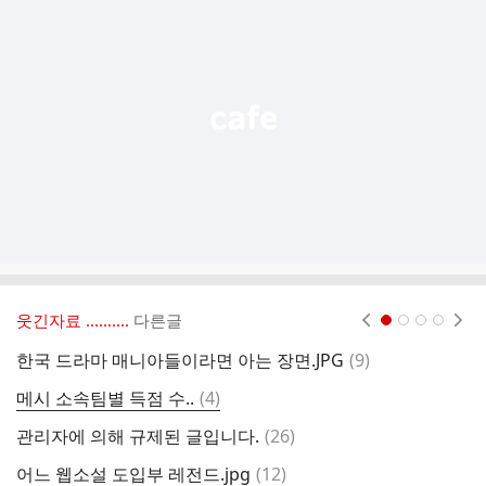
기
능
열
기
웃긴자료 ‥‥‥‥..
다른글
현재페이지 1
2
3
4
댓
한국 드라마 매니아들이라면 아는 장면.JPG
(
9
)
요
글
댓
메시 소속팀별 득점 수..
(
4
)
영
글
댓
관리자에 의해 규제된 글입니다.
(
26
)
ㅇ
글
댓
어느 웹소설 도입부 레전드.jpg
(
12
)