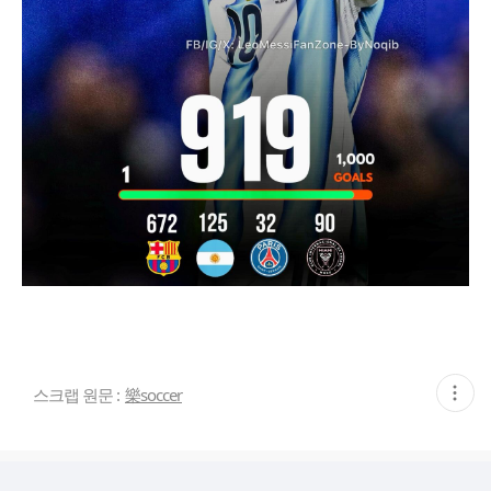
현
스크랩 원문 :
樂soccer
재
게
시
글
추
가