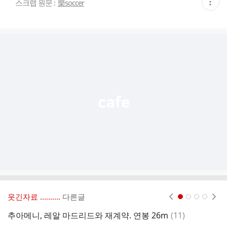
현
스크랩 원문 :
樂soccer
재
게
시
글
추
가
기
능
열
기
웃긴자료 ‥‥‥‥..
다른글
현재페이지 1
2
3
4
댓
추아메니, 레알 마드리드와 재계약. 연봉 26m
(
11
)
빵
글