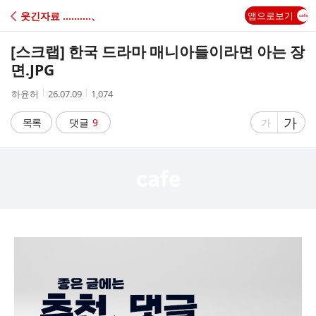
C
웃긴자료 ‥‥‥‥‥、
앱으로보기
A
[스크랩]
한국 드라마 매니아들이라면 아는 장
F
면.JPG
작
작
조
하윤허
26.07.09
1,074
E
성
성
회
자
시
수
글
가
글
목록
댓글
9
가
간
자
자
크
크
기
기
크
작
게
게