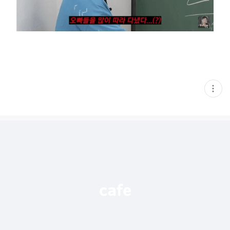
현
재
게
시
글
추
가
기
능
열
기