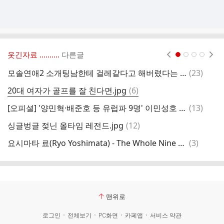
웃긴자료 ‥‥‥‥..
다른글
현재페이지 1
2
3
4
댓
모솔연애2 소개팅남한테 걸레같다고 해버렸다는 출연자
(
23
)
미
글
댓
20대 여자가 골프를 잘 친다면.jpg
(
6
)
의
글
댓
[오피셜] '양민혁·배준호 등 유럽파 9명' 이민성호 아시안게임 최종 명단 발표
(
13
)
글
댓
싱글벙글 젖닌 올타임 레전드.jpg
(
12
)
카
글
댓
요시마타 료(Ryo Yoshimata) - The Whole Nine Yards (영화 냉정과 열정사이 OST)
(
3
)
근
글
맨위로
로그인
전체보기
PC화면
카페앱
서비스 약관