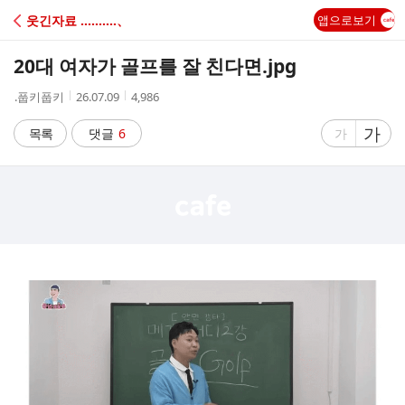
C
웃긴자료 ‥‥‥‥‥、
앱으로보기
A
20대 여자가 골프를 잘 친다면.jpg
F
작
작
조
.풉키풉키
26.07.09
4,986
성
성
회
E
자
시
수
글
가
글
목록
댓글
6
가
간
자
자
크
크
기
기
크
작
게
게