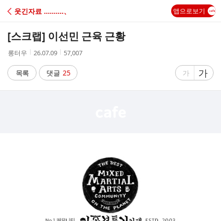
C
웃긴자료 ‥‥‥‥‥、
앱으로보기
A
[스크랩]
이선민 근육 근황
F
작
작
조
롱터우
26.07.09
57,007
성
성
회
E
자
시
수
글
가
글
목록
댓글
25
가
간
자
자
크
크
기
기
크
작
게
게