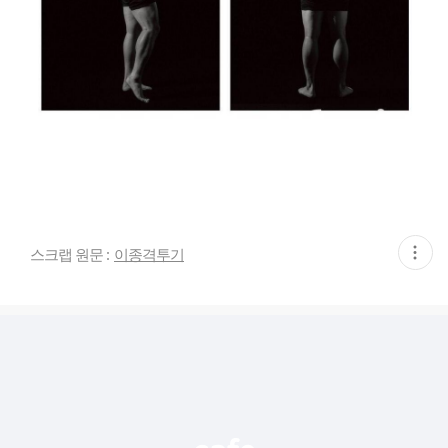
현
스크랩 원문 :
이종격투기
재
게
시
글
추
가
기
능
열
기