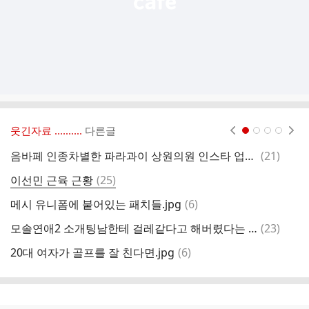
웃긴자료 ‥‥‥‥..
다른글
현재페이지 1
2
3
4
댓
음바페 인종차별한 파라과이 상원의원 인스타 업로드
(
21
)
글
댓
이선민 근육 근황
(
25
)
싱
글
댓
메시 유니폼에 붙어있는 패치들.jpg
(
6
)
글
댓
모솔연애2 소개팅남한테 걸레같다고 해버렸다는 출연자
(
23
)
미
글
댓
20대 여자가 골프를 잘 친다면.jpg
(
6
)
의
글