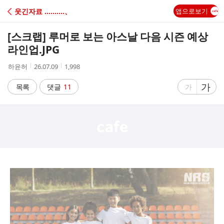
C
웃긴자료 ‥‥‥‥‥、
앱으로보기
A
[스크랩]
루머로 보는 아스날 다음 시즌 예상
F
라인업.JPG
작
작
조
하윤허
26.07.09
1,998
E
성
성
회
자
시
수
글
가
글
목록
댓글
11
가
간
자
자
크
크
기
기
크
작
게
게