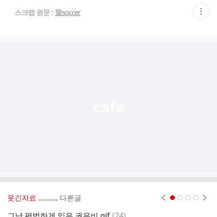
현
스크랩 원문 :
樂soccer
재
게
시
글
추
가
기
능
열
기
웃긴자료 ‥‥‥‥..
다른글
현재페이지 1
2
3
4
댓
그냥 평범하게 입은 권은비.gif
(
24
)