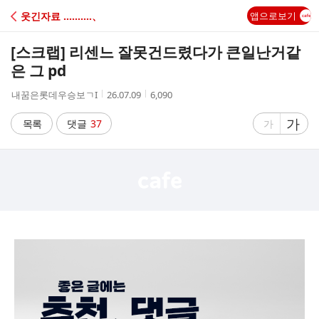
C
웃긴자료 ‥‥‥‥‥、
앱으로보기
A
[스크랩]
리센느 잘못건드렸다가 큰일난거같
F
은 그 pd
작
작
조
내꿈은롯데우승보ㄱI
26.07.09
6,090
E
성
성
회
자
시
수
글
가
글
목록
댓글
37
가
간
자
자
크
크
기
기
크
작
게
게