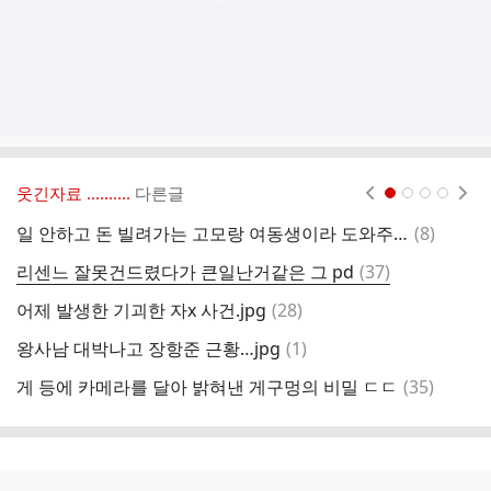
웃긴자료 ‥‥‥‥..
다른글
현재페이지 1
2
3
4
댓
일 안하고 돈 빌려가는 고모랑 여동생이라 도와주는 아빠 중 누구잘못이 더 클까?
(
8
)
글
댓
리센느 잘못건드렸다가 큰일난거같은 그 pd
(
37
)
임
글
댓
어제 발생한 기괴한 자x 사건.jpg
(
28
)
호
글
댓
왕사남 대박나고 장항준 근황…jpg
(
1
)
음
글
댓
게 등에 카메라를 달아 밝혀낸 게구멍의 비밀 ㄷㄷ
(
35
)
'
글