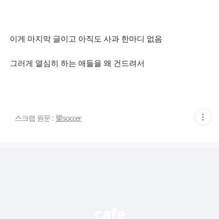
이게 마지막 글이고 아직도 사과 한마디 없음
그러게 열심히 하는 애들을 왜 건드려서
현
스크랩 원문 :
樂soccer
재
게
시
글
추
가
기
능
열
기