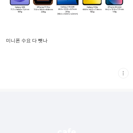
미니폰 수요 다 뺏나
현
재
게
시
글
추
가
기
능
열
기