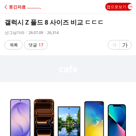
C
웃긴자료 ‥‥‥‥‥、
앱으로보기
A
갤럭시 Z 폴드 8 사이즈 비교 ㄷㄷㄷ
F
작
작
조
넌그냥가라
26.07.09
26,314
성
성
회
E
자
시
수
글
가
글
목록
댓글
17
가
간
자
자
크
크
기
기
크
작
게
게