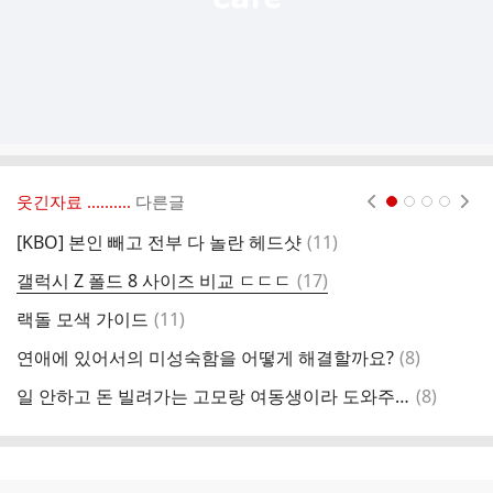
웃긴자료 ‥‥‥‥..
다른글
현재페이지 1
2
3
4
댓
[KBO] 본인 빼고 전부 다 놀란 헤드샷
(
11
)
리
글
댓
갤럭시 Z 폴드 8 사이즈 비교 ㄷㄷㄷ
(
17
)
어
글
댓
랙돌 모색 가이드
(
11
)
왕
글
댓
연애에 있어서의 미성숙함을 어떻게 해결할까요?
(
8
)
게
글
댓
일 안하고 돈 빌려가는 고모랑 여동생이라 도와주는 아빠 중 누구잘못이 더 클까?
(
8
)
글