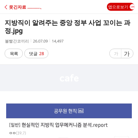
C
웃긴자료 ‥‥‥‥‥、
앱으로보기
A
지방직이 알려주는 중앙 정부 사업 꼬이는 과
F
정.jpg
작
작
조
볼빨간코끼리
26.07.09
14,497
E
성
성
회
자
시
수
글
가
글
목록
댓글
28
가
간
자
자
크
크
기
기
크
작
게
게