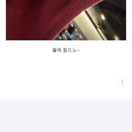
왤케 힘드노~
현
재
게
시
글
추
가
기
능
열
기