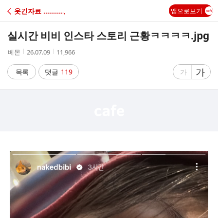
C
웃긴자료 ‥‥‥‥‥、
앱으로보기
A
실시간 비비 인스타 스토리 근황ㅋㅋㅋㅋ.jpg
F
작
작
조
베몬
26.07.09
11,966
성
성
회
E
자
시
수
글
가
글
목록
댓글
119
가
간
자
자
크
크
기
기
크
작
게
게