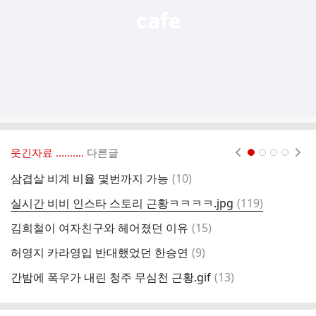
웃긴자료 ‥‥‥‥..
다른글
현재페이지 1
2
3
4
댓
삼겹살 비계 비율 몇번까지 가능
(
10
)
협
글
댓
실시간 비비 인스타 스토리 근황ㅋㅋㅋㅋ.jpg
(
119
)
글
댓
김희철이 여자친구와 헤어졌던 이유
(
15
)
글
댓
허영지 카라영입 반대했었던 한승연
(
9
)
한
글
댓
간밤에 폭우가 내린 청주 무심천 근황.gif
(
13
)
하
글