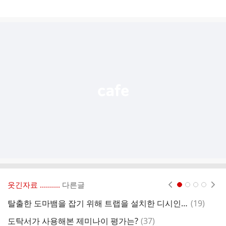
게
시
글
추
가
기
능
열
기
웃긴자료 ‥‥‥‥..
다른글
현재페이지 1
2
3
4
댓
탈출한 도마뱀을 잡기 위해 트랩을 설치한 디시인 ㅋㅋㅋㅋ
(
19
)
괭
글
댓
도탁서가 사용해본 제미나이 평가는?
(
37
)
쿠