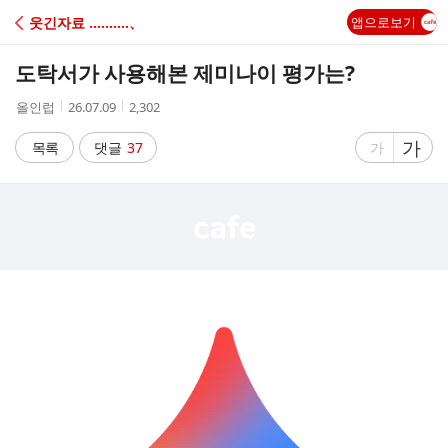
C
웃긴자료 ‥‥‥‥‥、
앱으로보기
A
도탁서가 사용해본 제미나이 평가는?
F
작
작
조
올인럽
26.07.09
2,302
성
성
회
E
자
시
수
글
가
글
목록
댓글
37
가
간
자
자
크
크
기
기
크
작
게
게