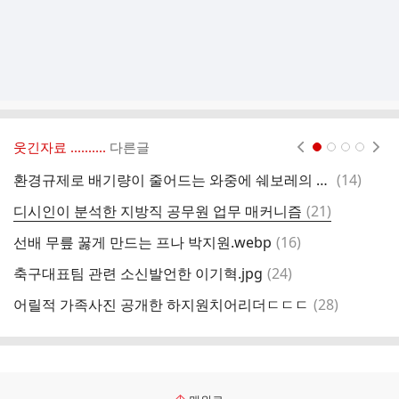
웃긴자료 ‥‥‥‥..
다른글
현재페이지 1
2
3
4
댓
환경규제로 배기량이 줄어드는 와중에 쉐보레의 대답
(
14
)
글
댓
디시인이 분석한 지방직 공무원 업무 매커니즘
(
21
)
도
글
댓
선배 무릎 꿇게 만드는 프나 박지원.webp
(
16
)
본
글
댓
축구대표팀 관련 소신발언한 이기혁.jpg
(
24
)
불
글
댓
어릴적 가족사진 공개한 하지원치어리더ㄷㄷㄷ
(
28
)
나
글