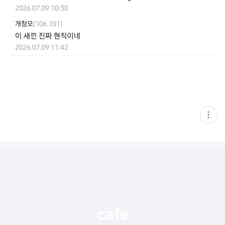
현
재
게
시
글
추
가
기
능
열
기