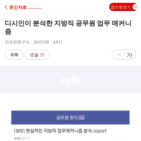
C
웃긴자료 ‥‥‥‥‥、
앱으로보기
A
디시인이 분석한 지방직 공무원 업무 매커니
F
즘
작
작
조
안전한호구마
26.07.09
4,611
E
성
성
회
자
시
수
글
가
글
목록
댓글
21
가
간
자
자
크
크
기
기
크
작
게
게