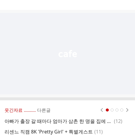
게
시
글
추
가
기
능
열
기
웃긴자료 ‥‥‥‥..
다른글
현재페이지 1
2
3
4
댓
아빠가 출장 갈 때마다 엄마가 삼촌 한 명을 집에 데려온다.
(
12
)
임
글
댓
리센느 직캠 8K 'Pretty Girl' + 특별게스트
(
11
)
3