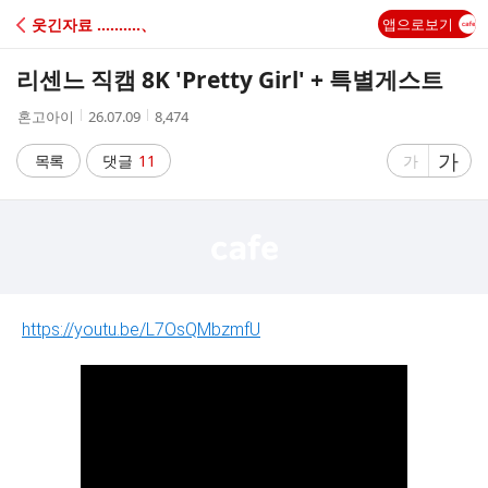
C
웃긴자료 ‥‥‥‥‥、
앱으로보기
A
리센느 직캠 8K 'Pretty Girl' + 특별게스트
F
작
작
조
혼고아이
26.07.09
8,474
성
성
회
E
자
시
수
글
가
글
목록
댓글
11
가
간
자
자
크
크
기
기
크
작
게
게
https://youtu.be/L7OsQMbzmfU