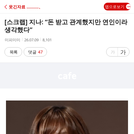
C
웃긴자료 ‥‥‥‥‥、
앱으로보기
A
[스크랩]
지나: “돈 받고 관계했지만 연인이라
F
생각했다”
작
작
조
미피미미
26.07.09
8,101
E
성
성
회
자
시
수
글
가
글
목록
댓글
47
가
간
자
자
크
크
기
기
크
작
게
게