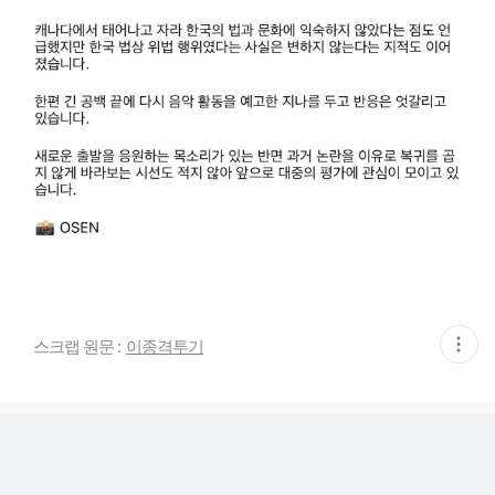
현
스크랩 원문 :
이종격투기
재
게
시
글
추
가
기
능
열