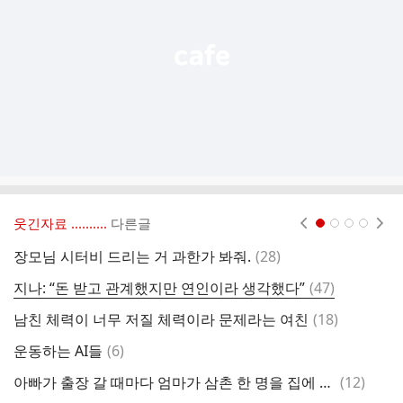
기
웃긴자료 ‥‥‥‥..
다른글
현재페이지 1
2
3
4
댓
장모님 시터비 드리는 거 과한가 봐줘.
(
28
)
리
글
댓
지나: “돈 받고 관계했지만 연인이라 생각했다”
(
47
)
글
댓
남친 체력이 너무 저질 체력이라 문제라는 여친
(
18
)
공
글
댓
운동하는 AI들
(
6
)
오
글
댓
아빠가 출장 갈 때마다 엄마가 삼촌 한 명을 집에 데려온다.
(
12
)
임
글