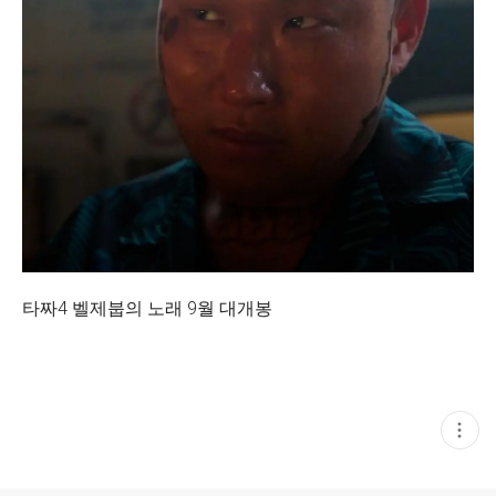
타짜4 벨제붑의 노래 9월 대개봉
현
재
게
시
글