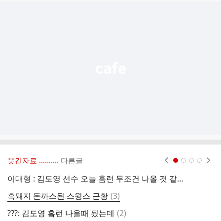
추
가
기
능
열
기
웃긴자료 ‥‥‥‥..
다른글
현재페이지 1
2
3
4
이대형 : 김도영 선수 오늘 홈런 무조건 나올 것 같다. 이렇게 얘기하고 있었는데 나오네요
야
댓
흑돼지 돈까스된 스윙스 근황
(
3
)
국
글
댓
???: 김도영 홈런 나올때 됬는데
(
2
)
모