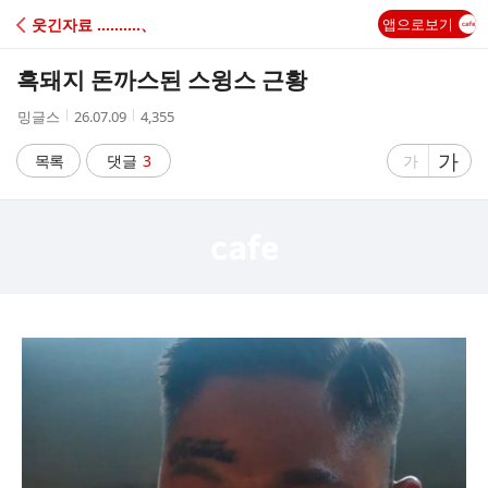
C
웃긴자료 ‥‥‥‥‥、
앱으로보기
A
흑돼지 돈까스된 스윙스 근황
F
작
작
조
밍글스
26.07.09
4,355
성
성
회
E
자
시
수
글
가
글
목록
댓글
3
가
간
자
자
크
크
기
기
크
작
게
게