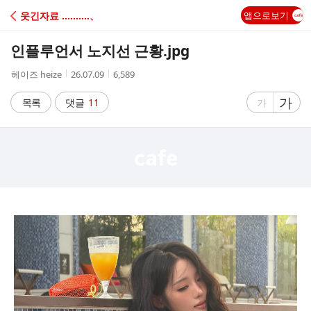
C
웃긴자료 ‥‥‥‥‥、
앱으로보기
A
인플루언서 노지선 근황.jpg
F
작
작
조
헤이즈 heize
26.07.09
6,589
성
성
회
E
자
시
수
글
가
글
목록
댓글
11
가
간
자
자
크
크
기
기
크
작
게
게