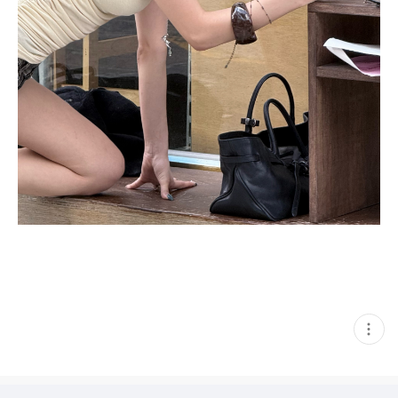
현
재
게
시
글
추