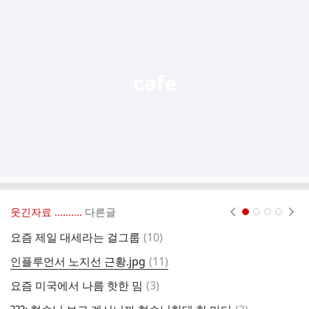
가
기
능
열
기
웃긴자료 ‥‥‥‥..
다른글
현재페이지 1
2
3
4
댓
요즘 제일 대세라는 걸그룹
(
10
)
당
글
댓
인플루언서 노지선 근황.jpg
(
11
)
장
글
댓
요즘 미국에서 나름 핫한 밈
(
3
)
카
글