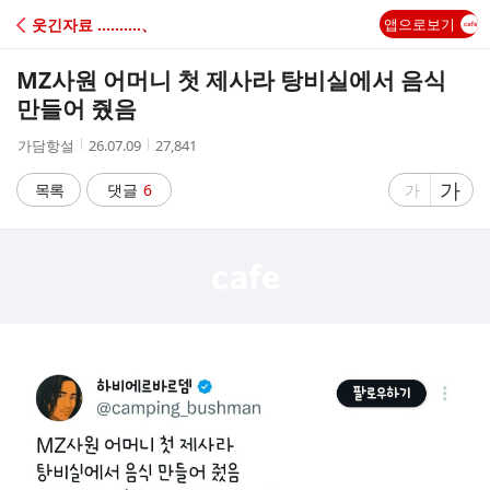
C
웃긴자료 ‥‥‥‥‥、
앱으로보기
A
MZ사원 어머니 첫 제사라 탕비실에서 음식
F
만들어 줬음
작
작
조
가담항설
26.07.09
27,841
E
성
성
회
자
시
수
글
가
글
목록
댓글
6
가
간
자
자
크
크
기
기
크
작
게
게