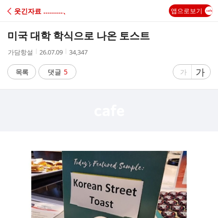
C
웃긴자료 ‥‥‥‥‥、
앱으로보기
A
미국 대학 학식으로 나온 토스트
F
작
작
조
가담항설
26.07.09
34,347
성
성
회
E
자
시
수
글
가
글
목록
댓글
5
가
간
자
자
크
크
기
기
크
작
게
게