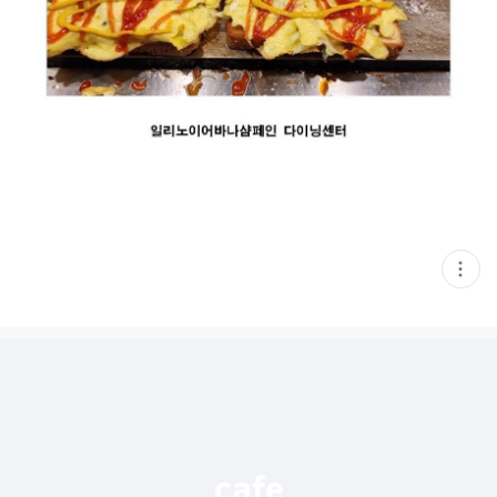
현
재
게
시
글
추
가
기
능
열
기