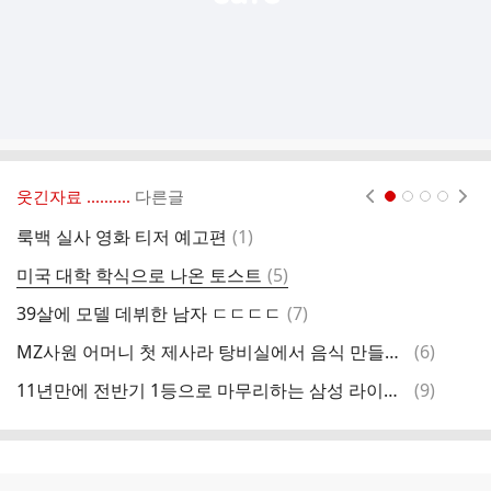
웃긴자료 ‥‥‥‥..
다른글
현재페이지 1
2
3
4
댓
룩백 실사 영화 티저 예고편
(
1
)
배
글
댓
미국 대학 학식으로 나온 토스트
(
5
)
나
글
댓
39살에 모델 데뷔한 남자 ㄷㄷㄷㄷ
(
7
)
삼
글
댓
MZ사원 어머니 첫 제사라 탕비실에서 음식 만들어 줬음
(
6
)
삼
글
댓
11년만에 전반기 1등으로 마무리하는 삼성 라이온즈
(
9
)
두
글