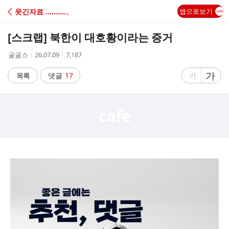
C
웃긴자료 ‥‥‥‥‥、
앱으로보기
A
[스크랩]
북한이 대호황이라는 증거
F
작
작
조
굴굴스
26.07.09
7,187
성
성
회
E
자
시
수
글
가
글
목록
댓글
17
가
간
자
자
크
크
기
기
크
작
게
게