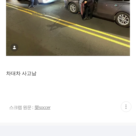
차대차 사고남
현
스크랩 원문 :
樂soccer
재
게
시
글
추
가