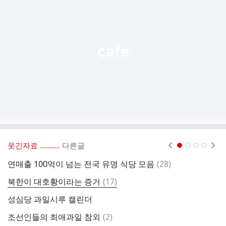
기
능
열
기
웃긴자료 ‥‥‥‥..
다른글
현재페이지 1
2
3
4
댓
연매출 100억이 넘는 전국 유명 식당 모음
(
28
)
글
댓
북한이 대호황이라는 증거
(
17
)
글
성심당 과일시루 캘린더
해
댓
조선인들의 최애과일 참외
(
2
)
아
글