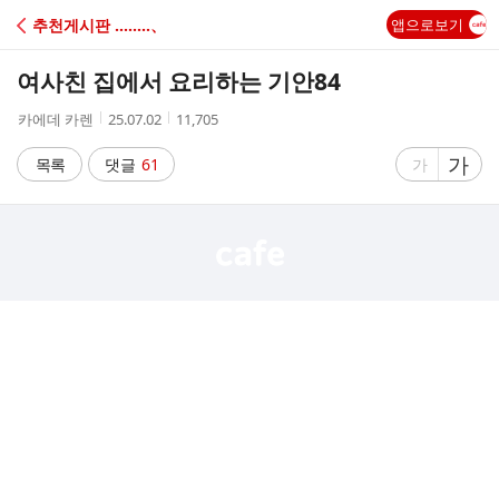
C
추천게시판 ‥‥‥‥、
앱으로보기
A
여사친 집에서 요리하는 기안84
F
작
작
조
카에데 카렌
25.07.02
11,705
성
성
회
E
자
시
수
글
가
글
목록
댓글
61
가
간
자
자
크
크
기
기
크
작
게
게