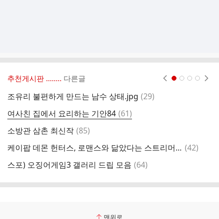
추천게시판 ‥‥‥..
다른글
현재페이지 1
2
3
4
댓
조유리 불편하게 만드는 남수 상태.jpg
(
29
)
재
글
댓
여사친 집에서 요리하는 기안84
(
61
)
글
댓
소방관 삼촌 최신작
(
85
)
집
글
댓
케이팝 데몬 헌터스, 로맨스와 닮았다는 스트리머.jpg
(
42
)
킹
글
댓
스포) 오징어게임3 갤러리 드립 모음
(
64
)
ㅅ
글
맨위로