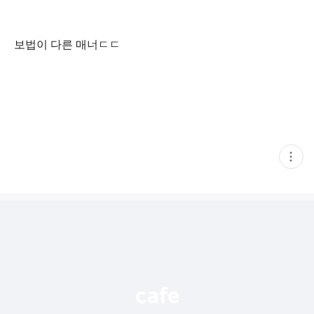
보법이 다른 매너ㄷㄷ
현
재
게
시
글
추
가
기
능
열
기