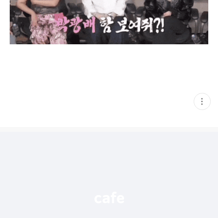
현
재
게
시
글
추
가
기
능
열
기