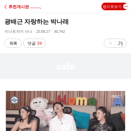
C
추천게시판 ‥‥‥‥、
앱으로보기
A
광배근 자랑하는 박나래
F
작
작
조
미나토자키 사나
25.08.27
30,742
성
성
회
E
자
시
수
글
가
글
목록
댓글
59
가
간
자
자
크
크
기
기
크
작
게
게