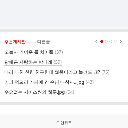
추천게시판 ‥‥‥..
다른글
현재페이지 1
2
3
4
댓
오늘자 커여운 롤 치어풀
(
37
)
요
글
댓
광배근 자랑하는 박나래
(
59
)
전
글
댓
다리 다친 친한 친구한테 쩔뚝이라고 놀려도 돼?
(
75
)
유
글
댓
커피 먹으러 카페에 간 손님 대참사...jpg
(
43
)
싸
글
댓
수요없는 서비스씬의 웹툰.jpg
(
94
)
1
글
맨위로