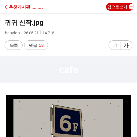
C
추천게시판 ‥‥‥‥、
앱으로보기
A
귀귀 신작.jpg
F
작
작
조
babylon
26.06.21
14,718
성
성
회
E
자
시
수
글
가
글
목록
댓글
58
가
간
자
자
크
크
기
기
크
작
게
게