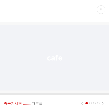
현
재
게
시
글
추
가
기
능
열
기
축구게시판 ‥‥‥..
다른글
현재페이지 1
2
3
4