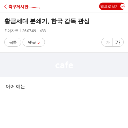
C
축구게시판 ‥‥‥‥、
앱으로보기
A
황금세대 분쇄기, 한국 감독 관심
F
작
작
조
E.아자르
26.07.09
433
성
성
회
E
자
시
수
글
가
글
목록
댓글
5
가
간
자
자
크
크
기
기
크
작
게
게
어어 얘는...