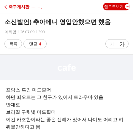
C
축구게시판 ‥‥‥‥、
앱으로보기
A
소신발언) 추아메니 영입안했으면 했음
F
작
작
조
에릭맘
26.07.09
390
성
성
회
E
자
시
수
글
가
글
목록
댓글
4
가
간
자
자
크
크
기
기
크
작
게
게
프랑스 흑인 미드필더
하면 떠오르는 그 친구가 있어서 트라우마 있음
반대로
브라질 구릿빛 미드필더
이건 카조한이라는 좋은 선례가 있어서 나이도 어리고 키
워볼만하다고 봄