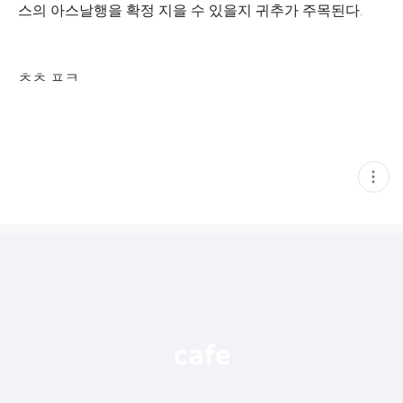
스의 아스날행을 확정 지을 수 있을지 귀추가 주목된다.
ㅊㅊ ㅍㅋ
현
재
게
시
글
추
가
기
능
열
기