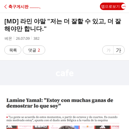
C
축구게시판 ‥‥‥‥、
앱으로보기
A
[MD] 라민 야말 "저는 더 잘할 수 있고, 더 잘
F
해야만 합니다."
작
작
조
베몬
26.07.09
382
E
성
성
회
자
시
수
글
가
글
목록
댓글
2
가
간
자
자
크
크
기
기
크
작
게
게