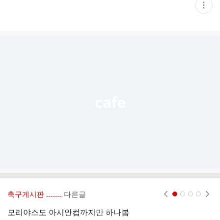
현
재
게
시
글
추
가
기
능
열
기
축구게시판 ‥‥‥..
다른글
현재페이지 1
2
3
4
모리야스도 아시안컵까지만 하나봄
추