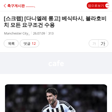
C
축구게시판 ‥‥‥‥、
앱으로보기
A
[스크랩]
[다니엘레 롱고] 베식타시, 블라호비
F
치 모든 요구조건 수용
작
작
조
Manchester City_
26.07.09
313
E
성
성
회
자
시
수
글
가
글
목록
댓글
12
가
간
자
자
크
크
기
기
크
작
게
게