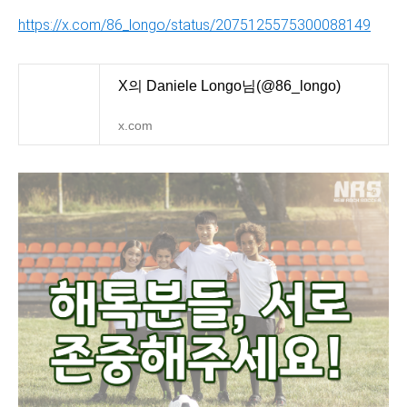
https://x.com/86_longo/status/2075125575300088149
X의 Daniele Longo님(@86_longo)
x.com