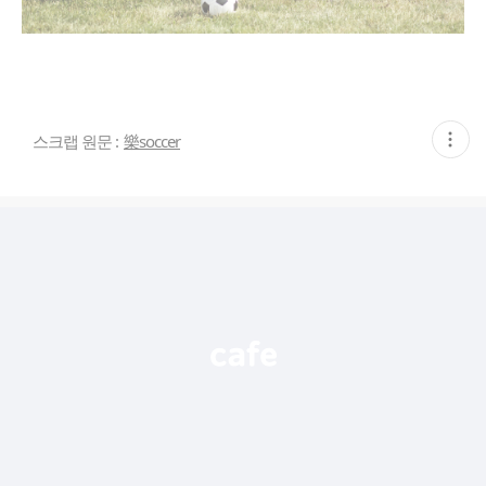
현
스크랩 원문 :
樂soccer
재
게
시
글
추
가
기
능
열
기