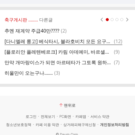
축구게시판 ‥‥‥..
다른글
현재페이지 1
2
3
4
댓
추멘 재계약 주급40만????
(
2
)
ㅋ
글
댓
[다니엘레 롱고] 베식타시, 블라호비치 모든 요구조건 수용
(
12
)
[
글
댓
[플로리안 플레텐베르크] 카림 아데예미, 바르셀로나와 장기 계약 합의
(
9
)
축
글
댓
만약 개마랑이스가 되면 아르테타가 그토록 원하던 자카 대체자를 갖게 되겠네요
(
7
)
글
댓
히울만이 오는구나.......
(
3
)
글
맨위로
로그인
전체보기
PC화면
카페앱
서비스 약관
청소년보호정책
카페 이용 약관
상거래피해구제신청
개인정보처리방침
©
Daum Corp.