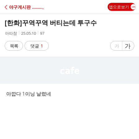
C
야구게시판 ‥‥‥‥、
앱으로보기
A
[한화]
꾸역꾸역 버티는데 투구수
F
작
작
조
아따참
25.05.10
97
성
성
회
E
자
시
수
글
가
글
목록
댓글
1
가
간
자
자
크
크
기
기
크
작
게
게
아깝다 1이닝 날렸네