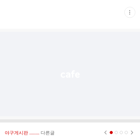
현
재
게
시
글
추
가
기
능
열
기
야구게시판 ‥‥‥..
다른글
현재페이지 1
2
3
4