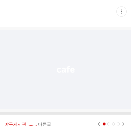
현
재
게
시
글
추
가
기
능
열
기
야구게시판 ‥‥‥..
다른글
현재페이지 1
2
3
4