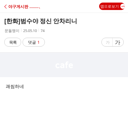
C
야구게시판 ‥‥‥‥、
앱으로보기
A
[한화]
범수야 정신 안차리니
F
작
작
조
문돌멩이
25.05.10
74
성
성
회
E
자
시
수
글
가
글
목록
댓글
1
가
간
자
자
크
크
기
기
크
작
게
게
괘씸하네