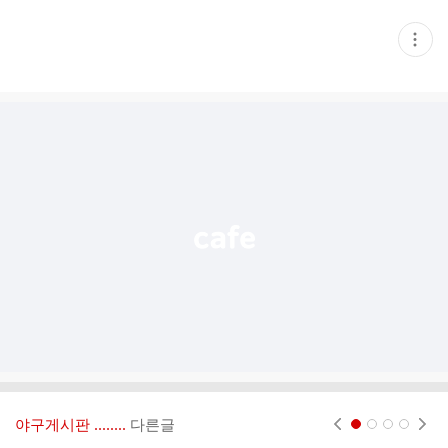
현
재
게
시
글
추
가
기
능
열
기
야구게시판 ‥‥‥..
다른글
현재페이지 1
2
3
4