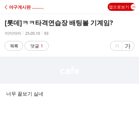
C
야구게시판 ‥‥‥‥、
앱으로보기
A
[롯데]
ㅋㅋ타격연습장 배팅볼 기계임?
F
작
작
조
미미마마
25.05.10
93
성
성
회
E
자
시
수
글
가
글
목록
댓글
1
가
간
자
자
크
크
기
기
크
작
게
게
너무 꼴보기 싫네