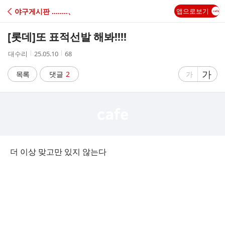
C
야구게시판 ‥‥‥‥、
앱으로보기
A
[롯데]
또 표적선발 해봐!!!!
F
작
작
조
대수리
25.05.10
68
성
성
회
E
자
시
수
글
가
글
목록
댓글
2
가
간
자
자
크
크
기
기
크
작
게
게
더 이상 맞고만 있지 않는다