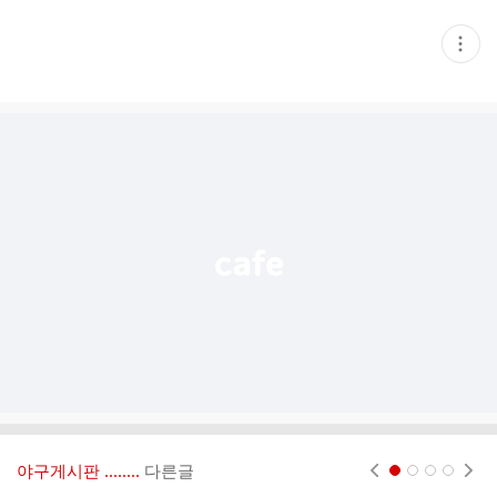
현
재
게
시
글
추
가
기
능
열
기
야구게시판 ‥‥‥..
다른글
현재페이지 1
2
3
4