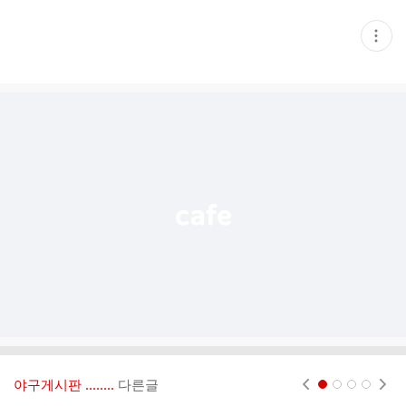
현
재
게
시
글
추
가
기
능
열
기
야구게시판 ‥‥‥..
다른글
현재페이지 1
2
3
4