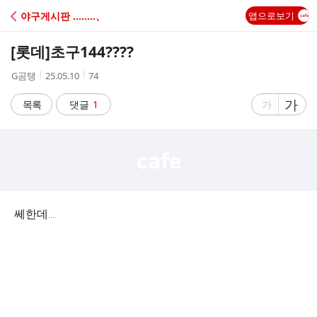
C
야구게시판 ‥‥‥‥、
앱으로보기
A
[롯데]
초구144????
F
작
작
조
G곰탱
25.05.10
74
성
성
회
E
자
시
수
글
가
글
목록
댓글
1
가
간
자
자
크
크
기
기
크
작
게
게
쎄한데….