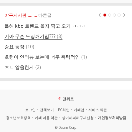
야구게시판 ‥‥‥..
다른글
현재페이지 1
2
3
4
올해 kbo 트렌드 꼴지 찍고 오기 ㅋㅋㅋ
한
댓
기아 무슨 도장깨기임???
(
8
)
류
글
댓
승요 등장
(
10
)
승
글
댓
호령이 인터뷰 보는데 너무 폭력적임
(
1
)
2
글
댓
ㅈㄴ 암울한게
(
2
)
손
글
맨위로
로그인
전체보기
PC화면
카페앱
서비스 약관
청소년보호정책
카페 이용 약관
상거래피해구제신청
개인정보처리방침
©
Daum Corp.