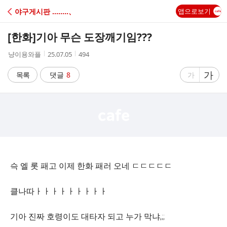
C
야구게시판 ‥‥‥‥、
앱으로보기
A
[한화]
기아 무슨 도장깨기임???
F
작
작
조
냥이용와플
25.07.05
494
성
성
회
E
자
시
수
글
가
글
목록
댓글
8
가
간
자
자
크
크
기
기
크
작
게
게
슥 엘 롯 패고 이제 한화 패러 오네 ㄷㄷㄷㄷㄷ
클나따ㅏㅏㅏㅏㅏㅏㅏㅏㅏ
기아 진짜 호령이도 대타자 되고 누가 막냐,;;