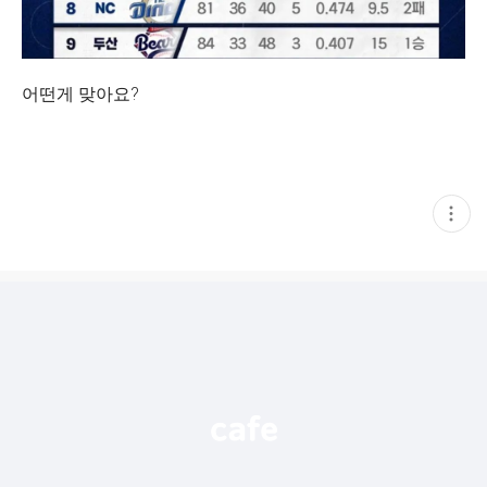
어떤게 맞아요?
현
재
게
시
글
추
가
기
능
열
기