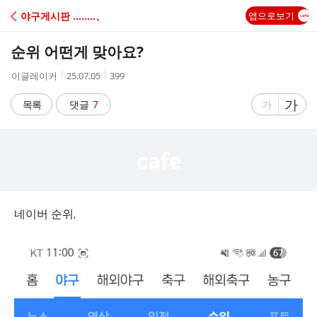
C
야구게시판 ‥‥‥‥、
앱으로보기
A
순위 어떤게 맞아요?
F
작
작
조
이글레이커
25.07.05
399
성
성
회
E
자
시
수
글
가
글
목록
댓글
7
가
간
자
자
크
크
기
기
크
작
게
게
네이버 순위,