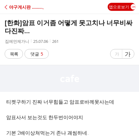
C
야구게시판 ‥‥‥‥、
앱으로보기
A
[한화]
암표 이거좀 어떻게 못고치나 너무비싸
F
다진짜...
작
작
조
집에언제가니
25.07.06
261
E
성
성
회
자
시
수
글
가
글
목록
댓글
5
가
간
자
자
크
크
기
기
크
작
게
게
티켓구하기 진짜 너무힘들고 암표로바께못사는데
암표사서 보는것도 한두번이어야지
기본 2배이상쳐먹는거 존나 괘씸하네..