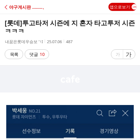
C
야구게시판 ‥‥‥‥、
앱으로보기
A
[롯데]
투고타저 시즌에 지 혼자 타고투저 시즌
F
ㅋㅋㅋ
작
작
조
내꿈은롯데우승보ㄱI
25.07.06
487
E
성
성
회
자
시
수
글
가
글
목록
댓글
10
가
간
자
자
크
크
기
기
크
작
게
게