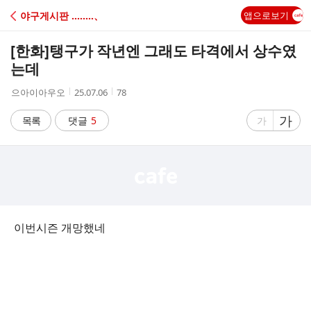
C
야구게시판 ‥‥‥‥、
앱으로보기
A
[한화]
탱구가 작년엔 그래도 타격에서 상수였
F
는데
작
작
조
으아이아우오
25.07.06
78
E
성
성
회
자
시
수
글
가
글
목록
댓글
5
가
간
자
자
크
크
기
기
크
작
게
게
이번시즌 개망했네